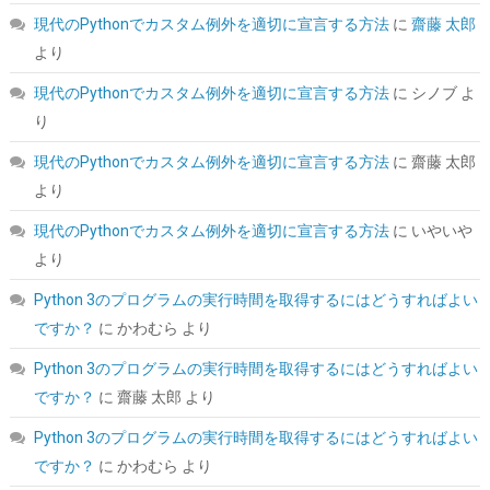
現代のPythonでカスタム例外を適切に宣言する方法
に
齋藤 太郎
より
シー・エフ・デー販売 CFD販売 CFD Standard デスクトップ用 メ
現代のPythonでカスタム例外を適切に宣言する方法
に
シノブ
よ
モリ DDR4 3200 (PC4-25600) 16GB×2枚 288pin DIMM 相性保証
り
W4U3200CS-16G
現代のPythonでカスタム例外を適切に宣言する方法
に
齋藤 太郎
詳細
(
5421031
)
GBP 158.18
(2026-08-07 04:03 GMT +09:00 時点 -
より
はこちら
)
現代のPythonでカスタム例外を適切に宣言する方法
に
いやいや
より
Python 3のプログラムの実行時間を取得するにはどうすればよい
ですか？
に
かわむら
より
Python 3のプログラムの実行時間を取得するにはどうすればよい
ですか？
に
齋藤 太郎
より
【Amazon.co.jp 限定】Western Digital ウエスタンデジタル WD
Python 3のプログラムの実行時間を取得するにはどうすればよい
Red Plus 内蔵 HDD 8TB CMR 3.5インチ SATA 5640rpm キャッシ
ですか？
に
かわむら
より
ュ256MB NAS メーカー保証3年 WD80EFAX-AJP エコパッケージ
【国内正規取扱代理店】