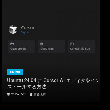
ORICO 2.5インチ HDD / SSD ケース USB3.0 ハードディスクケー
ス UASP対応 5Gbps転送 6TB（9.5mm以下）まで対応 静電気防
止 PC材料 透明な 外付け SATA3.0 ドライブ ケース 2139U3
詳細は
(
5421709
)
GBP 4.82
(2026-08-07 04:03 GMT +09:00 時点 -
Ubuntu
こちら
)
Ubuntu 24.04 に Cursor AI エディタをイン
ストールする方法
2025-04-24
齋藤 太郎