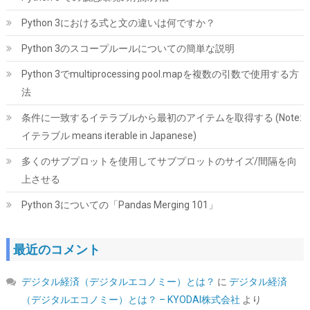
はこちら
)
Python 3における式と文の違いは何ですか？
Python 3のスコープルールについての簡単な説明
Python 3でmultiprocessing pool.mapを複数の引数で使用する方
法
条件に一致するイテラブルから最初のアイテムを取得する (Note:
イテラブル means iterable in Japanese)
KingSpec SSD 1TB SATAIII 6Gb/s 2.5インチ内蔵SSD 最大読込
多くのサブプロットを使用してサブプロットのサイズ/間隔を向
570MB/s 3D NAND メーカー保証3年
上させる
詳細は
(
5434010
)
GBP 91.53
(2026-08-07 04:03 GMT +09:00 時点 -
Python 3についての「Pandas Merging 101」
こちら
)
最近のコメント
デジタル経済（デジタルエコノミー）とは？
に
デジタル経済
（デジタルエコノミー）とは？ – KYODAI株式会社
より