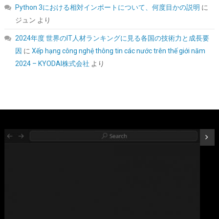
Python 3における相対インポートについて、何度目かの説明
に
詳細は
(
542395
)
GBP 286.57
(2026-08-07 04:03 GMT +09:00 時点 -
ジュン
より
こちら
)
2024年度 世界のIT人材ランキングに見る各国の技術力と成長要
因
に
Xếp hạng công nghệ thông tin các nước trên thế giới năm
2024 – KYODAI株式会社
より
ID-COOLING FROZN A620 PRO SE - ブラックアウトデュアルタワ
ーエアCPUクーラー、6本の6mm熱管、デュアル120x120x25mm
静音ファン、Intel LGA1700/1851/1200/115X対応；AMD
AM4/AM5（高さ157mm) | 6本のヒートパイプ、デュアル120mm
静音ファン、最大27.2dB(A)。Intel LGA1851/1700/1200/115X &
AMD AM5/AM4に対応。取り付け簡単。
詳細は
(
542600
)
GBP 20.85
(2026-08-07 04:03 GMT +09:00 時点 -
こちら
)