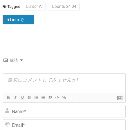
Cursor AI
Ubuntu 24.04
Tagged
投
Linuxでポートを使用しているアプリケーションを確認する方法
稿
ナ
ビ
ゲ
購読
ー
シ
ョ
ン
{}
[+]
N
Em