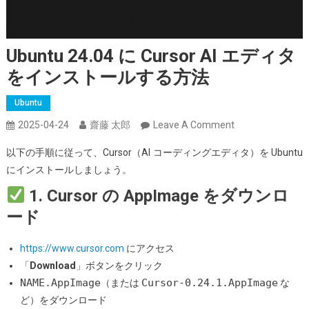
Ubuntu 24.04 に Cursor AI エディタ
をインストールする方法
Ubuntu
On
2025-04-24
齋藤 太郎
Leave A Comment
Ubuntu
以下の手順に従って、Cursor（AI コーディングエディタ）を Ubuntu
24.04
にインストールしましょう。
に
1. Cursor の AppImage をダウンロ
Cursor
AI
ード
エ
デ
https://www.cursor.com
にアクセス
ィ
「
Download
」ボタンをクリック
タ
NAME.AppImage
Cursor-0.24.1.AppImage
（または
な
を
ど）をダウンロード