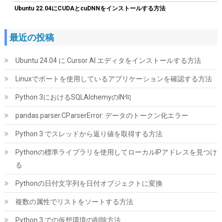
Ubuntu 22.04にCUDAとcuDNNをインストールする方法
SP Silicon Power シリコンパワー SSD 512GB 3D NAND採用
SATA3 6Gb/s 2.5インチ 7mm PS4動作確認済 3年保証 A55シリー
最近の投稿
ズ SP512GBSS3A55S25
詳細
Ubuntu 24.04 に Cursor AI エディタをインストールする方法
(
54310588
)
GBP 61.49
(2026-08-07 04:03 GMT +09:00 時点 -
はこちら
)
Linuxでポートを使用しているアプリケーションを確認する方法
Python 3におけるSQLAlchemyのIN句
pandas.parser.CParserError: データのトークン化エラー
Python 3 でスレッドから返り値を取得する方法
Pythonの標準ライブラリを使用してローカルIPアドレスを見つけ
る
ARCTIC MX-4 (8g｜ヘラ付属) - 高性能サーマルペースト、CPU・
Pythonの日付文字列を日付オブジェクトに変換
GPU 対応（PC・PS4・Xbox）、高い熱伝導率、長期耐久性、安
全な塗布、非導電性、非容量性
複数の属性でリストをソートする方法
詳細
(
54811196
)
GBP 14.07
(2026-08-07 04:03 GMT +09:00 時点 -
Python 3 での仮想環境の削除方法