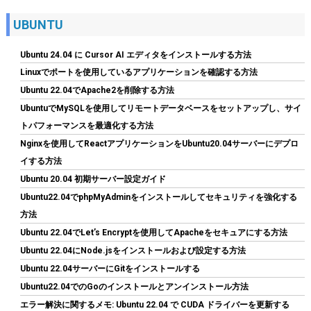
UBUNTU
Ubuntu 24.04 に Cursor AI エディタをインストールする方法
Linuxでポートを使用しているアプリケーションを確認する方法
Ubuntu 22.04でApache2を削除する方法
UbuntuでMySQLを使用してリモートデータベースをセットアップし、サイ
トパフォーマンスを最適化する方法
シリコンパワー SSD 512GB 3D NAND M.2 2280 PCIe3.0×4
Nginxを使用してReactアプリケーションをUbuntu20.04サーバーにデプロ
NVMe1.3 P34A60シリーズ 5年保証 SP512GBP34A60M28
イする方法
詳細は
(
5432743
)
GBP 77.06
Ubuntu 20.04 初期サーバー設定ガイド
(2026-08-07 04:03 GMT +09:00 時点 -
こちら
)
Ubuntu22.04でphpMyAdminをインストールしてセキュリティを強化する
方法
Ubuntu 22.04でLet’s Encryptを使用してApacheをセキュアにする方法
Ubuntu 22.04にNode.jsをインストールおよび設定する方法
Ubuntu 22.04サーバーにGitをインストールする
Ubuntu22.04でのGoのインストールとアンインストール方法
エラー解決に関するメモ: Ubuntu 22.04 で CUDA ドライバーを更新する