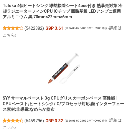
Tuloka 4個ヒートシンク 導熱接着シート4pcs付き 熱暴走対策 冷
却ラジエーターフィンCPU ICチップ 回路基板 LEDアンプに適用
アルミニウム 黒 70mm×22mm×6mm
詳細は
(
5422382
)
GBP 3.61
(2026-08-07 04:03 GMT +09:00 時点 -
こちら
)
SYY サーマルペースト 3g CPUグリス カーボンベース 高性能 |
CPUペースト;ヒートシンク/IC/プロセッサ対応;熱インターフェー
ス素材;非導電;なめらか塗布
詳細は
(
5459796
)
GBP 3.32
(2026-08-07 04:03 GMT +09:00 時点 -
こちら
)