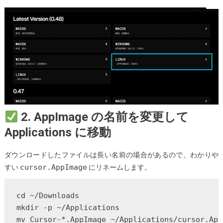
イ
ン
ス
ト
ー
ル
す
る
方
2. AppImage の名前を変更して
法
Applications に移動
ダウンロードしたファイルは長い名前の場合があるので、わかりや
cursor.AppImage
すい
にリネームします。
cd ~/Downloads

mkdir -p ~/Applications

mv Cursor-*.AppImage ~/Applications/cursor.App