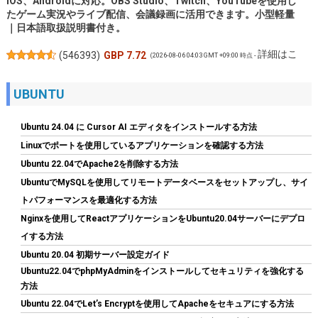
iOS、Androidに対応。OBS Studio、Twitch、YouTubeを使用し
たゲーム実況やライブ配信、会議録画に活用できます。小型軽量
｜日本語取扱説明書付き。
詳細はこ
(
546393
)
GBP 7.72
(2026-08-06 04:03 GMT +09:00 時点 -
ちら
)
UBUNTU
Ubuntu 24.04 に Cursor AI エディタをインストールする方法
Linuxでポートを使用しているアプリケーションを確認する方法
Ubuntu 22.04でApache2を削除する方法
UbuntuでMySQLを使用してリモートデータベースをセットアップし、サイ
トパフォーマンスを最適化する方法
Nginxを使用してReactアプリケーションをUbuntu20.04サーバーにデプロ
SYY サーマルペースト 3g CPUグリス カーボンベース 高性能 |
イする方法
CPUペースト;ヒートシンク/IC/プロセッサ対応;熱インターフェー
ス素材;非導電;なめらか塗布
Ubuntu 20.04 初期サーバー設定ガイド
Ubuntu22.04でphpMyAdminをインストールしてセキュリティを強化する
詳細は
(
5459790
)
GBP 2.82
(2026-08-06 04:03 GMT +09:00 時点 -
方法
こちら
)
Ubuntu 22.04でLet’s Encryptを使用してApacheをセキュアにする方法