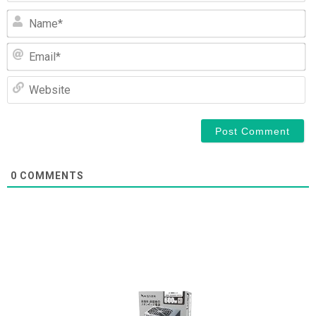
N
Em
We
0
COMMENTS