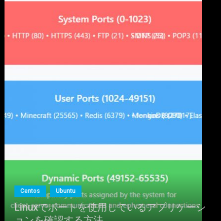
Biwin NV7400 1TB SSD NVMe2.0 M.2 Type 2280 PCIe Gen4×4 最
大読込：7450MB/s (R:7450MB/s、W:6500MB/s) 内蔵SSD 高耐
久 PS5/PS5 Pro動作確認済み メーカー5年保証
詳細は
(
546822
)
GBP 135.04
(2026-08-06 04:03 GMT +09:00 時点 -
こちら
)
Centos
Ubuntu
Linuxでポートを使用しているアプリケーシ
ョンを確認する方法