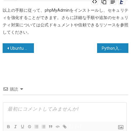
以上の手順に従って、phpMyAdminをインストールし、セキュリテ
ィを強化することができます。さらに詳細な手順や追加のセキュリ
ティ対策については公式ドキュメントや信頼できるリソースを参照
してください。
投
Ubuntu 22.04でLet’s Encryptを使用してApacheをセキュアにする方法
Python入門書の紹介: 初心者向けの13冊のPython独学書
稿
ナ
ビ
ゲ
購読
ー
シ
ョ
ン
{}
[+]