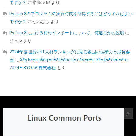
ですか？
に
齋藤 太郎
より
Seagate IronWolf 内蔵HDD 4TB NAS用 ST4000VN006/EC
Python 3のプログラムの実行時間を取得するにはどうすればよい
ですか？
に
かわむら
より
詳細は
(
545160
)
GBP 124.52
(2026-08-06 04:03 GMT +09:00 時点 -
こちら
)
Python 3における相対インポートについて、何度目かの説明
に
ジュン
より
2024年度 世界のIT人材ランキングに見る各国の技術力と成長要
因
に
Xếp hạng công nghệ thông tin các nước trên thế giới năm
2024 – KYODAI株式会社
より
Seagate BarraCuda 3.5インチ 内蔵HDD 8TB PC用
ST8000DM004
詳細
(
5424022
)
GBP 173.60
(2026-08-06 04:03 GMT +09:00 時点 -
はこちら
)