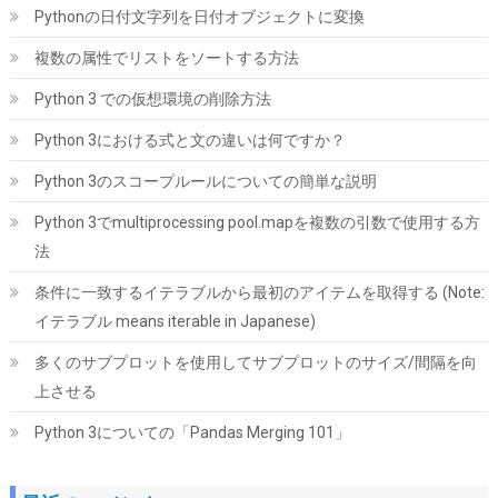
Pythonの日付文字列を日付オブジェクトに変換
SP Silicon Power シリコンパワー SSD 512GB 3D NAND採用
SATA3 6Gb/s 2.5インチ 7mm PS4動作確認済 3年保証 A55シリー
複数の属性でリストをソートする方法
ズ SP512GBSS3A55S25
Python 3 での仮想環境の削除方法
詳細
(
54310588
)
GBP 62.65
(2026-08-06 04:03 GMT +09:00 時点 -
Python 3における式と文の違いは何ですか？
はこちら
)
Python 3のスコープルールについての簡単な説明
Python 3でmultiprocessing pool.mapを複数の引数で使用する方
法
条件に一致するイテラブルから最初のアイテムを取得する (Note:
イテラブル means iterable in Japanese)
多くのサブプロットを使用してサブプロットのサイズ/間隔を向
Amazon限定 キオクシア 内蔵SSD 1TB PCIe Gen4×4 NVMe M.2
上させる
2280 読込7,200M SSD-CK1.0N4B/R
Python 3についての「Pandas Merging 101」
詳細は
(
54519
)
GBP 143.25
(2026-08-06 04:03 GMT +09:00 時点 -
こちら
)