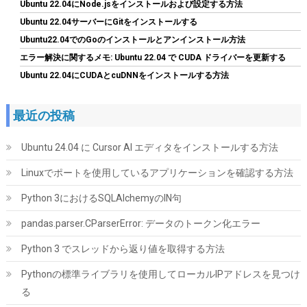
Ubuntu 22.04にNode.jsをインストールおよび設定する方法
Ubuntu 22.04サーバーにGitをインストールする
Ubuntu22.04でのGoのインストールとアンインストール方法
エラー解決に関するメモ: Ubuntu 22.04 で CUDA ドライバーを更新する
Ubuntu 22.04にCUDAとcuDNNをインストールする方法
最近の投稿
玄人志向 電源ユニット 650W ATX 電源 80 PLUS ブロンズ PC電源
静音ファン ブラック 【メーカー正規出品】 KRPW-BD650W/85+
Ubuntu 24.04 に Cursor AI エディタをインストールする方法
詳細はこ
(
54012
)
GBP 24.00
(2026-08-06 04:03 GMT +09:00 時点 -
Linuxでポートを使用しているアプリケーションを確認する方法
ちら
)
Python 3におけるSQLAlchemyのIN句
pandas.parser.CParserError: データのトークン化エラー
Python 3 でスレッドから返り値を取得する方法
Pythonの標準ライブラリを使用してローカルIPアドレスを見つけ
る