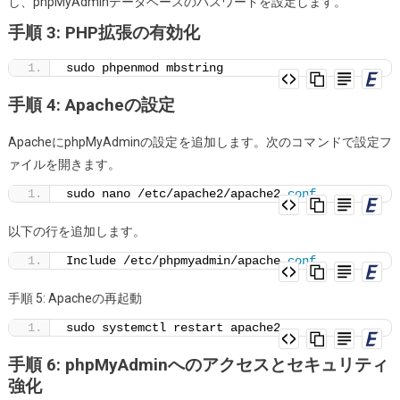
し、phpMyAdminデータベースのパスワードを設定します。
セ
手順 3: PHP拡張の有効化
キ
ュ
sudo phpenmod mbstring
リ
手順 4: Apacheの設定
テ
ィ
ApacheにphpMyAdminの設定を追加します。次のコマンドで設定フ
を
ァイルを開きます。
強
sudo nano /etc/apache2/apache2.
conf
化
す
以下の行を追加します。
る
Include /etc/phpmyadmin/apache.
conf
方
法
手順 5: Apacheの再起動
sudo systemctl restart apache2
手順 6: phpMyAdminへのアクセスとセキュリティ
強化