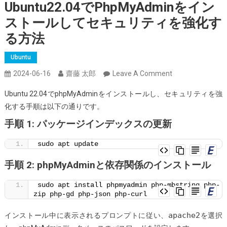
Ubuntu22.04でphpMyAdminをイン
ストールしてセキュリティを強化す
る方法
Ubuntu
On
2024-06-16
齋藤 太郎
Leave A Comment
Ubuntu22.04
Ubuntu 22.04でphpMyAdminをインストールし、セキュリティを強
で
化する手順は以下の通りです。
PhpMyAdmin
手順 1: パッケージインデックスの更新
を
イ
sudo apt update
ン
ス
手順 2: phpMyAdminと依存関係のインストール
ト
sudo apt install phpmyadmin php-mbstring php-
ー
zip php-gd php-json php-curl
ル
し
apache2
インストール中に表示されるプロンプトに従い、
を選択
て