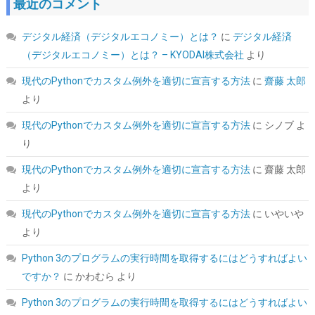
最近のコメント
デジタル経済（デジタルエコノミー）とは？
に
デジタル経済
（デジタルエコノミー）とは？ – KYODAI株式会社
より
現代のPythonでカスタム例外を適切に宣言する方法
に
齋藤 太郎
より
現代のPythonでカスタム例外を適切に宣言する方法
に
シノブ
よ
MSI B850M GAMING PLUS WIFI6E Micro-ATX ゲーミングマザー
り
ボード MB6803
現代のPythonでカスタム例外を適切に宣言する方法
に
齋藤 太郎
詳細は
(
546168
)
GBP 88.54
(2026-08-06 04:03 GMT +09:00 時点 -
より
こちら
)
現代のPythonでカスタム例外を適切に宣言する方法
に
いやいや
より
Python 3のプログラムの実行時間を取得するにはどうすればよい
ですか？
に
かわむら
より
Python 3のプログラムの実行時間を取得するにはどうすればよい