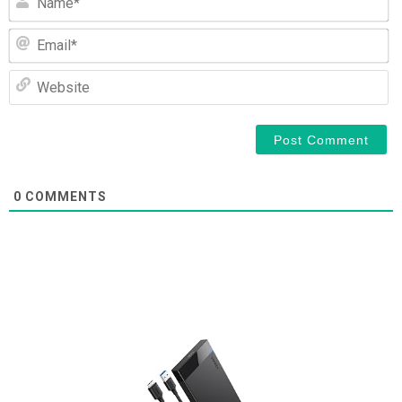
Em
We
0
COMMENTS