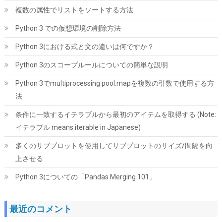
複数の属性でリストをソートする方法
Python 3 での仮想環境の削除方法
Python 3における式と文の違いは何ですか？
Python 3のスコープルールについての簡単な説明
シリコンパワー SSD 512GB 3D NAND M.2 2280 PCIe3.0×4
NVMe1.3 P34A60シリーズ 5年保証 SP512GBP34A60M28
Python 3でmultiprocessing pool.mapを複数の引数で使用する方
法
詳細は
(
5432743
)
GBP 76.80
(2026-08-08 04:05 GMT +09:00 時点 -
こちら
)
条件に一致するイテラブルから最初のアイテムを取得する (Note:
イテラブル means iterable in Japanese)
多くのサブプロットを使用してサブプロットのサイズ/間隔を向
上させる
Python 3についての「Pandas Merging 101」
最近のコメント
Hanye SSD 1TB PCIe Gen4x4 M.2 NVMe 2280 ヒートシンク搭載