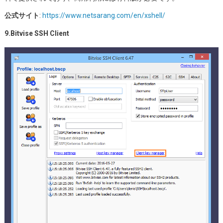
公式サイト
:
https://www.netsarang.com/en/xshell/
9.Bitvise SSH Client