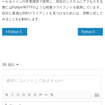
ールをメインの作業環境で使用し、特定のシステムにアクセスする
際にはPuttyやKiTTYのような軽量クライアントを使用しています。
自分に最適なSSHクライアントを見つけるためには、実際に試して
みることをお勧めします。
投
Python 3で文字列が数値（浮動小数点数または整数）を表すかどうかを確認する方法は？
Python 3 で末尾の改行を削除する方法は？
稿
ナ
ビ
ゲ
購読
ー
シ
ョ
ン
{}
[+]
N