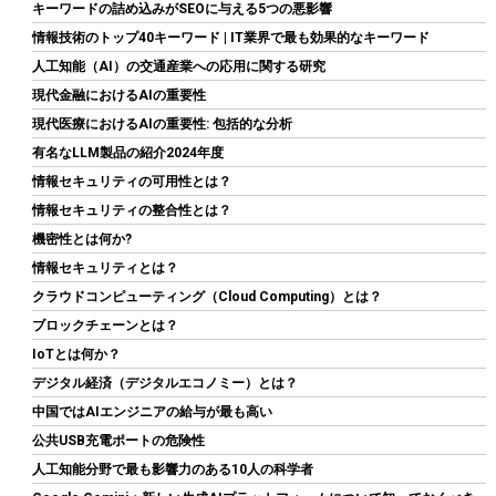
キーワードの詰め込みがSEOに与える5つの悪影響
情報技術のトップ40キーワード | IT業界で最も効果的なキーワード
人工知能（AI）の交通産業への応用に関する研究
現代金融におけるAIの重要性
現代医療におけるAIの重要性: 包括的な分析
ARCTIC MX-4（スパチュラ付属・4g）– CPU/GPU 用 高性能サー
有名なLLM製品の紹介2024年度
マルグリス、非常に高い熱伝導率、長期耐久、安全で簡単な塗布
情報セキュリティの可用性とは？
詳細は
(
54570107
)
GBP 6.53
情報セキュリティの整合性とは？
(2026-08-08 04:05 GMT +09:00 時点 -
こちら
機密性とは何か?
)
情報セキュリティとは？
クラウドコンピューティング（Cloud Computing）とは？
ブロックチェーンとは？
IoTとは何か？
デジタル経済（デジタルエコノミー）とは？
中国ではAIエンジニアの給与が最も高い
公共USB充電ポートの危険性
人工知能分野で最も影響力のある10人の科学者
玄人志向 電源ユニット 600W ATX 電源 80 PLUS スタンダード PC
電源 12cm静音ファン KRPW-L5-600W/80+/REV2.0