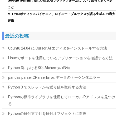
Google Gemini：新しい生成AIプラットフォームについて知っておくべき
こと
詳細は
(
542182
)
GBP 17.61
(2026-08-08 04:05 GMT +09:00 時点 -
MITのロボティクスパイオニア、ロドニー・ブルックスが語る生成AIの過大
こちら
)
評価
最近の投稿
Ubuntu 24.04 に Cursor AI エディタをインストールする方法
Linuxでポートを使用しているアプリケーションを確認する方法
Python 3におけるSQLAlchemyのIN句
CFD販売 デスクトップPC用メモリ グラフェン 銅箔 ヒートシンク
pandas.parser.CParserError: データのトークン化エラー
DDR5-5600 32GB×2枚 (64GB) 相性保証 288pin シー・エフ・デー
販売 CFD Standard W5U5600CS-32GC46F
Python 3 でスレッドから返り値を取得する方法
詳細は
(
54616
)
GBP 465.25
(2026-08-08 04:05 GMT +09:00 時点 -
Pythonの標準ライブラリを使用してローカルIPアドレスを見つけ
こちら
)
る
Pythonの日付文字列を日付オブジェクトに変換