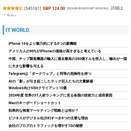
詳細は
(
545161
)
GBP 124.00
(2026-08-08 04:05 GMT +09:00 時点 -
こちら
)
IT WORLD
iPhone 16をより魅力的にする5つの新機能
アメリカ人の90%がiPhoneの価格が高すぎると考えている
中国、チップ製造機器の輸入に過去最高の260億ドルを投入し、輸出が一国
に大きな影響を与える
Telegramは「ダークウェブ」と同等の危険性を持つ
Biwin NV7400 1TB SSD NVMe2.0 M.2 Type 2280 PCIe Gen4×4 最
AIの「影」が引き起こしたテック巨人たちの大量解雇
大読込：7450MB/s (R:7450MB/s、W:6500MB/s) 内蔵SSD 高耐
Windows向けSSHクライアント10選
久 PS5/PS5 Pro動作確認済み メーカー5年保証
2024年度 世界のIT人材ランキングに見る各国の技術力と成長要因
詳細は
(
546825
)
GBP 134.48
(2026-08-08 04:05 GMT +09:00 時点 -
Macのキーボードショートカット
こちら
)
効果的な検索マーケティング戦略とは何か？
ビジネスがデジタル化(DX)すべき6つの主要な理由
会社のブログのトラフィックを増やす10の秘密