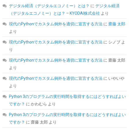
新型PS5 / PS5動作確認済み R:7400MB/s W:6500MB/s 高耐久3D
デジタル経済（デジタルエコノミー）とは？
に
デジタル経済
NAND TLC HE70 正規代理店品メーカー5年保証
（デジタルエコノミー）とは？ – KYODAI株式会社
より
詳細
(
5462754
)
GBP 136.41
(2026-08-08 04:05 GMT +09:00 時点 -
現代のPythonでカスタム例外を適切に宣言する方法
に
齋藤 太郎
はこちら
)
より
現代のPythonでカスタム例外を適切に宣言する方法
に
シノブ
よ
り
現代のPythonでカスタム例外を適切に宣言する方法
に
齋藤 太郎
より
現代のPythonでカスタム例外を適切に宣言する方法
に
いやいや
より
【Amazon.co.jp 限定】Western Digital ウエスタンデジタル WD
Red Plus 内蔵 HDD 8TB CMR 3.5インチ SATA 5640rpm キャッシ
Python 3のプログラムの実行時間を取得するにはどうすればよい
ュ256MB NAS メーカー保証3年 WD80EFAX-AJP エコパッケージ
【国内正規取扱代理店】
ですか？
に
かわむら
より
詳細は
Python 3のプログラムの実行時間を取得するにはどうすればよい
(
542396
)
GBP 284.98
(2026-08-08 04:05 GMT +09:00 時点 -
こちら
ですか？
に
齋藤 太郎
より
)