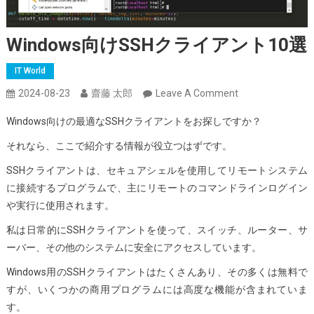
Windows向けSSHクライアント10選
IT World
On
2024-08-23
齋藤 太郎
Leave A Comment
Windows
Windows向けの最適なSSHクライアントをお探しですか？
向
け
それなら、ここで紹介する情報が役立つはずです。
SSH
SSHクライアントは、セキュアシェルを使用してリモートシステム
ク
に接続するプログラムで、主にリモートのコマンドラインログイン
ラ
や実行に使用されます。
イ
私は日常的にSSHクライアントを使って、スイッチ、ルーター、サ
ア
ーバー、その他のシステムに安全にアクセスしています。
ン
ト
Windows用のSSHクライアントはたくさんあり、その多くは無料で
10
すが、いくつかの商用プログラムには高度な機能が含まれていま
選
す。