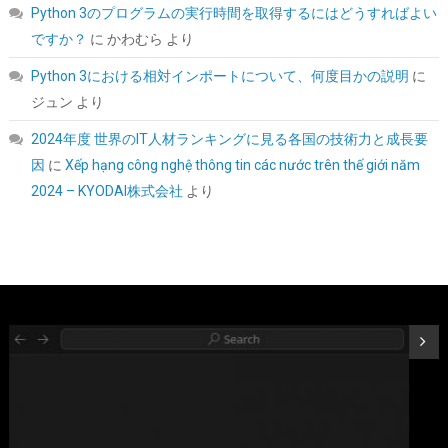
Python 3のプログラムの実行時間を取得するにはどうすればよい
ですか？
に
かわむら
より
Python 3における相対インポートについて、何度目かの説明
に
ジュン
より
2024年度 世界のIT人材ランキングに見る各国の技術力と成長要
因
に
Xếp hạng công nghệ thông tin các nước trên thế giới năm
Crucial(クルーシャル) PRO (マイクロン製) デスクトップ用メモリ
2024 – KYODAI株式会社
より
16GBX2枚 DDR4-3200 メーカー制限付無期限保証
CP2K16G4DFRA32A【国内正規代理店品】
詳細
(
5456329
)
GBP 183.98
(2026-08-08 04:05 GMT +09:00 時点 -
はこちら
)